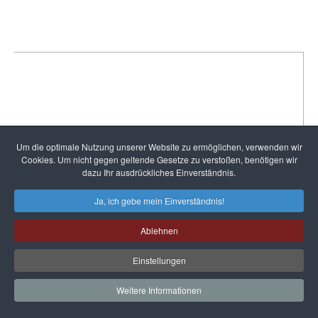
REFA AG
Um die optimale Nutzung unserer Website zu ermöglichen, verwenden wir
Cookies. Um nicht gegen geltende Gesetze zu verstoßen, benötigen wir
Standort Darmstadt
dazu Ihr ausdrückliches Einverständnis.
Wittichstraße 2, 64295 Darmstadt
Ja, ich gebe mein Einverständnis!
Standort Dortmund
Emil-Figge-Str. 43, 44227 Dortmund
Ablehnen
Fon +49 (0)6151 8801-0
Email
info@refa.de
Einstellungen
Seminare
Weitere Informationen
Seminarsuche