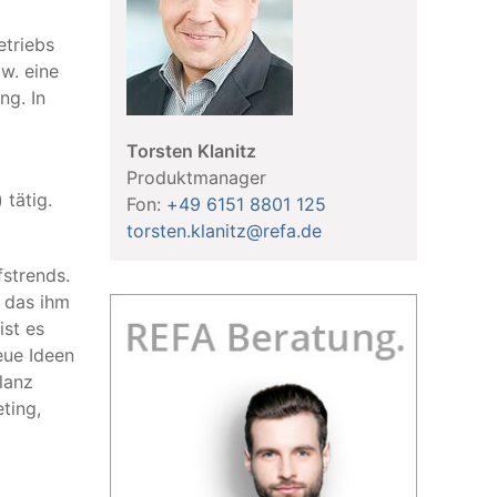
etriebs
w. eine
ng. In
Torsten Klanitz
Produktmanager
 tätig.
Fon:
+49 6151 8801 125
torsten.klanitz@refa.de
strends.
 das ihm
ist es
eue Ideen
lanz
ting,