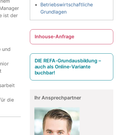
einem
Betriebswirtschaftliche
 Manager
Grundlagen
 ist der
Inhouse-Anfrage
e und
DIE REFA-Grundausbildung –
nior
auch als Online-Variante
t
buchbar!
sarbeit
Ihr Ansprechpartner
für die