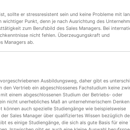
st, sollte er stressresistent sein und keine Probleme mit la
in wichtiger Punkt, denn je nach Ausrichtung des Unterneh
ätigkeit zum Berufsbild des Sales Managers. Bei internati
chkenntnisse nicht fehlen. Überzeugungskraft und
es Managers ab.
 vorgeschriebenen Ausbildungsweg, daher gibt es unterschi
 in den Vertrieb ein abgeschlossenes Fachstudium keine zw
mit einem abgeschlossenen Studium der Betriebs- oder
n ein nicht unerhebliches Maß an unternehmerischem Denken
t können auch spezielle Studiengänge wie beispielsweise
der Sales Manager über qualifiziertes Wissen bezüglich de
bt es einige Studiengänge, die sich als gute Basis für eine 
en. Inzwischen gibt es auch eine kleine Auswahl berufsspe