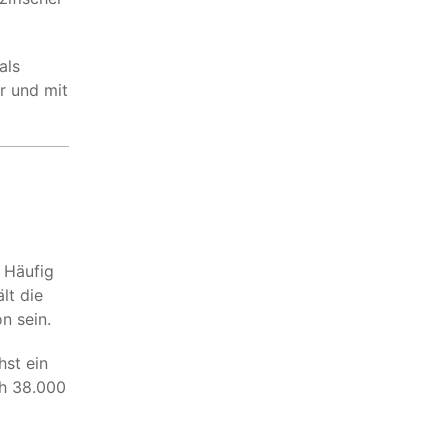
als
er und mit
 Häufig
lt die
n sein.
hst ein
ch 38.000