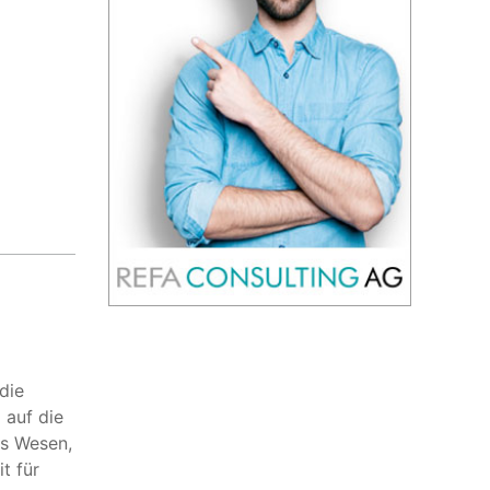
die
 auf die
es Wesen,
t für