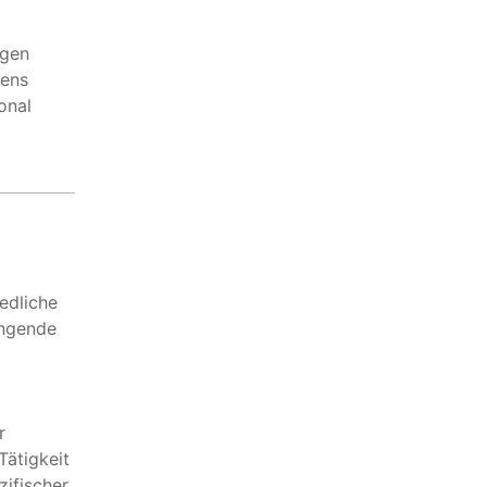
ngen
mens
onal
edliche
ingende
r
Tätigkeit
zifischer