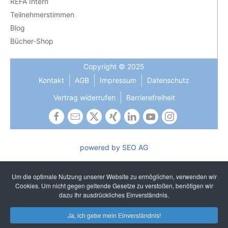
REFA Intern
Teilnehmerstimmen
Blog
Bücher-Shop
Copyright © 2025
Kontakt
AGB
Impressum
Datenschutz
Vertrag widerrufen
Barrierefreiheit
powered by SEO AG
Die Gleichbehandlung aller Geschlechter ist uns wichtig und
gehört zu unseren gelebten Kernwerten. In Texten verzichten
Um die optimale Nutzung unserer Website zu ermöglichen, verwenden wir
wir auf sprachliches Gendern, um ein einheitliches und
Cookies. Um nicht gegen geltende Gesetze zu verstoßen, benötigen wir
unkompliziertes Lesen zu gewährleisten. Selbstverständlich
dazu Ihr ausdrückliches Einverständnis.
sprechen wir alle Geschlechter an.
Ja, ich gebe mein Einverständnis!