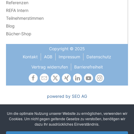
Referenzen
REFA Intern
Teilnehmerstimmen
Blog
Bücher-Shop
Copyright © 2025
Kontakt
AGB
Impressum
Datenschutz
Vertrag widerrufen
Barrierefreiheit
powered by SEO AG
Die Gleichbehandlung aller Geschlechter ist uns wichtig und
gehört zu unseren gelebten Kernwerten. In Texten verzichten
Um die optimale Nutzung unserer Website zu ermöglichen, verwenden wir
wir auf sprachliches Gendern, um ein einheitliches und
Cookies. Um nicht gegen geltende Gesetze zu verstoßen, benötigen wir
unkompliziertes Lesen zu gewährleisten. Selbstverständlich
dazu Ihr ausdrückliches Einverständnis.
sprechen wir alle Geschlechter an.