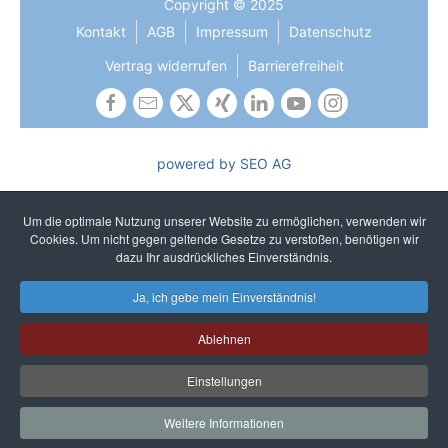
Copyright © 2025
Kontakt
AGB
Impressum
Datenschutz
Vertrag widerrufen
Barrierefreiheit
powered by SEO AG
Die Gleichbehandlung aller Geschlechter ist uns wichtig und
gehört zu unseren gelebten Kernwerten. In Texten verzichten
Um die optimale Nutzung unserer Website zu ermöglichen, verwenden wir
wir auf sprachliches Gendern, um ein einheitliches und
Cookies. Um nicht gegen geltende Gesetze zu verstoßen, benötigen wir
unkompliziertes Lesen zu gewährleisten. Selbstverständlich
dazu Ihr ausdrückliches Einverständnis.
sprechen wir alle Geschlechter an.
Ja, ich gebe mein Einverständnis!
Ablehnen
Einstellungen
Weitere Informationen