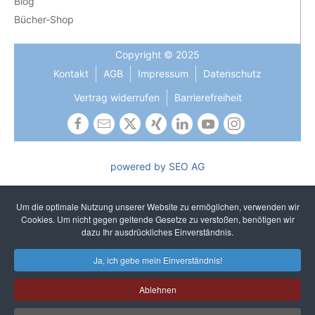
Blog
Bücher-Shop
Copyright © 2025
Kontakt
AGB
Impressum
Datenschutz
Vertrag widerrufen
Barrierefreiheit
powered by SEO AG
Die Gleichbehandlung aller Geschlechter ist uns wichtig und
gehört zu unseren gelebten Kernwerten. In Texten verzichten
Um die optimale Nutzung unserer Website zu ermöglichen, verwenden wir
wir auf sprachliches Gendern, um ein einheitliches und
Cookies. Um nicht gegen geltende Gesetze zu verstoßen, benötigen wir
unkompliziertes Lesen zu gewährleisten. Selbstverständlich
dazu Ihr ausdrückliches Einverständnis.
sprechen wir alle Geschlechter an.
Ja, ich gebe mein Einverständnis!
Ablehnen