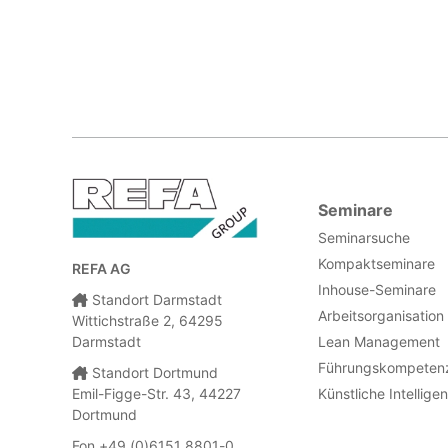
Seminare
Seminarsuche
Kompaktseminare
REFA AG
Inhouse-Seminare
Standort Darmstadt
Arbeitsorganisation
Wittichstraße 2, 64295
Darmstadt
Lean Management
Führungskompeten
Standort Dortmund
Emil-Figge-Str. 43, 44227
Künstliche Intellige
Dortmund
Fon +49 (0)6151 8801-0