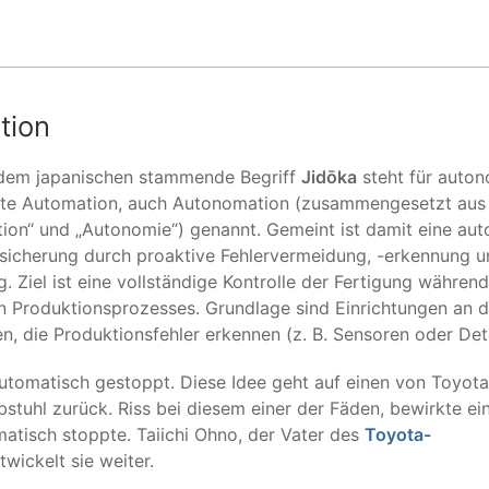
tion
dem japanischen stammende Begriff
Jidōka
steht für auto
ente Automation, auch Autonomation (zusammengesetzt aus
ion“ und „Autonomie“) genannt. Gemeint ist damit eine au
ssicherung durch proaktive Fehlervermeidung, -erkennung u
 Ziel ist eine vollständige Kontrolle der Fertigung währen
n Produktionsprozesses. Grundlage sind Einrichtungen an 
n, die Produktionsfehler erkennen (z. B. Sensoren oder Det
n automatisch gestoppt. Diese Idee geht auf einen von Toyot
stuhl zurück. Riss bei diesem einer der Fäden, bewirkte ei
matisch stoppte. Taiichi Ohno, der Vater des
Toyota-
wickelt sie weiter.