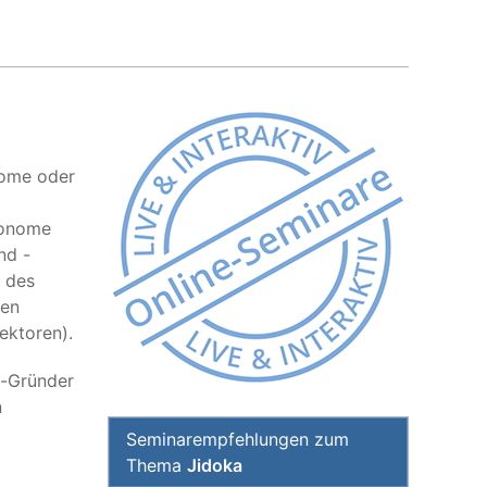
nome oder
tonome
nd -
d des
den
ektoren).
a-Gründer
n
Seminarempfehlungen zum
Thema
Jidoka