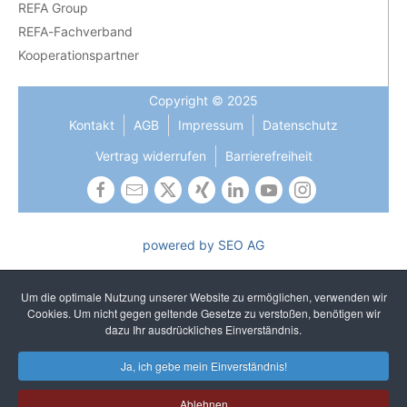
REFA Group
REFA-Fachverband
Kooperationspartner
Copyright © 2025
Kontakt
AGB
Impressum
Datenschutz
Vertrag widerrufen
Barrierefreiheit
powered by SEO AG
Die Gleichbehandlung aller Geschlechter ist uns wichtig und
gehört zu unseren gelebten Kernwerten. In Texten verzichten
Um die optimale Nutzung unserer Website zu ermöglichen, verwenden wir
wir auf sprachliches Gendern, um ein einheitliches und
Cookies. Um nicht gegen geltende Gesetze zu verstoßen, benötigen wir
unkompliziertes Lesen zu gewährleisten. Selbstverständlich
dazu Ihr ausdrückliches Einverständnis.
sprechen wir alle Geschlechter an.
Ja, ich gebe mein Einverständnis!
Ablehnen