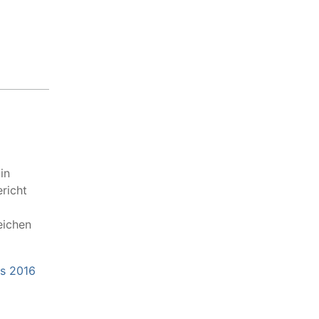
in
richt
eichen
ms 2016