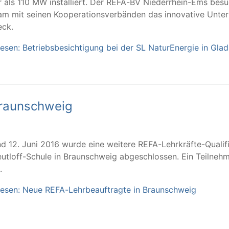
 als 110 MW installiert. Der REFA-BV Niederrhein-Ems besu
m mit seinen Kooperationsverbänden das innovative Unte
eck.
lesen: Betriebsbesichtigung bei der SL NaturEnergie in Gla
Braunschweig
nd 12. Juni 2016 wurde eine weitere REFA-Lehrkräfte-Qualif
eutloff-Schule in Braunschweig abgeschlossen. Ein Teilneh
.
lesen: Neue REFA-Lehrbeauftragte in Braunschweig