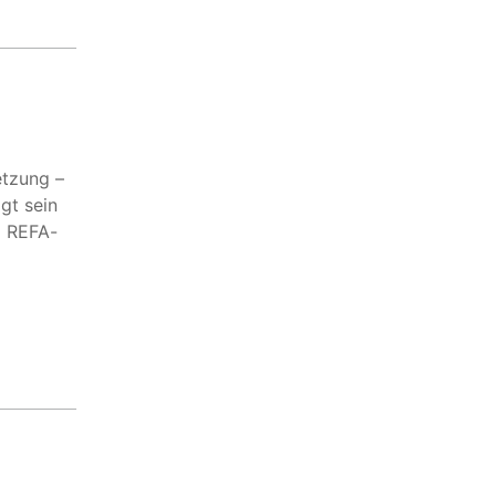
etzung –
gt sein
m REFA-