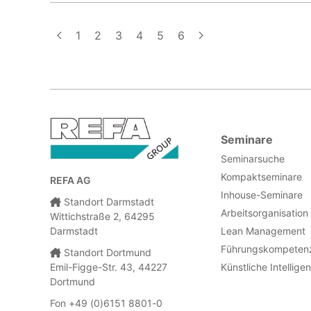
1
2
3
4
5
6
Seminare
Seminarsuche
Kompaktseminare
REFA AG
Inhouse-Seminare
Standort Darmstadt
Arbeitsorganisation
Wittichstraße 2, 64295
Darmstadt
Lean Management
Führungskompeten
Standort Dortmund
Emil-Figge-Str. 43, 44227
Künstliche Intellige
Dortmund
Fon +49 (0)6151 8801-0