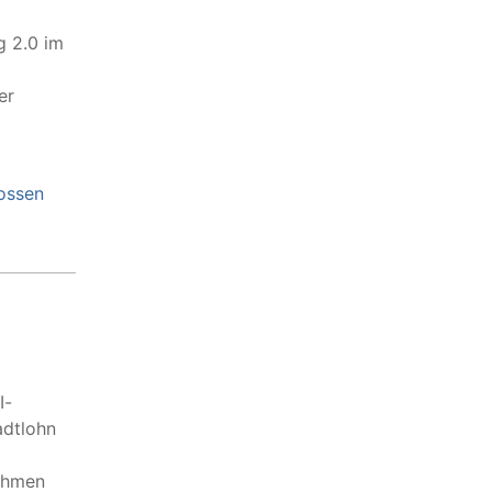
g 2.0 im
er
ossen
I-
adtlohn
nehmen