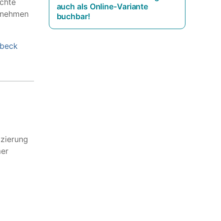
chte
auch als Online-Variante
rnehmen
buchbar!
dbeck
izierung
mer