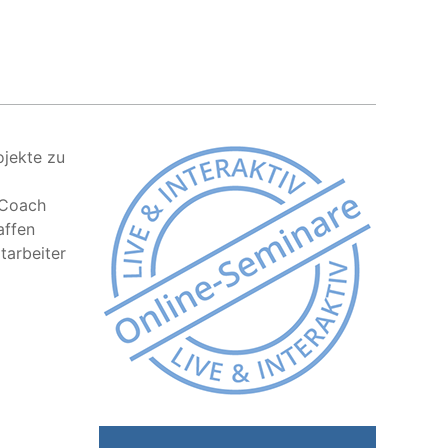
ojekte zu
 Coach
affen
tarbeiter