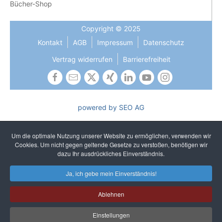
Bücher-Shop
Copyright © 2025
Kontakt
AGB
Impressum
Datenschutz
Vertrag widerrufen
Barrierefreiheit
powered by SEO AG
Die Gleichbehandlung aller Geschlechter ist uns wichtig und
gehört zu unseren gelebten Kernwerten. In Texten verzichten
Um die optimale Nutzung unserer Website zu ermöglichen, verwenden wir
wir auf sprachliches Gendern, um ein einheitliches und
Cookies. Um nicht gegen geltende Gesetze zu verstoßen, benötigen wir
unkompliziertes Lesen zu gewährleisten. Selbstverständlich
dazu Ihr ausdrückliches Einverständnis.
sprechen wir alle Geschlechter an.
Ja, ich gebe mein Einverständnis!
Ablehnen
Einstellungen