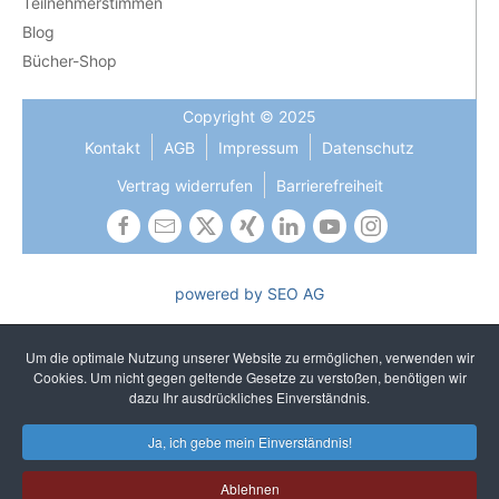
Teilnehmerstimmen
Blog
Bücher-Shop
Copyright © 2025
Kontakt
AGB
Impressum
Datenschutz
Vertrag widerrufen
Barrierefreiheit
powered by SEO AG
Die Gleichbehandlung aller Geschlechter ist uns wichtig und
gehört zu unseren gelebten Kernwerten. In Texten verzichten
Um die optimale Nutzung unserer Website zu ermöglichen, verwenden wir
wir auf sprachliches Gendern, um ein einheitliches und
Cookies. Um nicht gegen geltende Gesetze zu verstoßen, benötigen wir
unkompliziertes Lesen zu gewährleisten. Selbstverständlich
dazu Ihr ausdrückliches Einverständnis.
sprechen wir alle Geschlechter an.
Ja, ich gebe mein Einverständnis!
Ablehnen