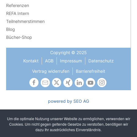
Referenzen
REFA Intern
Teilnehmerstimmen
Blog
Bücher-Shop
Copyright © 2025
Kontakt
AGB
Impressum
Datenschutz
Vertrag widerrufen
Barrierefreiheit
powered by SEO AG
Die Gleichbehandlung aller Geschlechter ist uns wichtig und
gehört zu unseren gelebten Kernwerten. In Texten verzichten
Um die optimale Nutzung unserer Website zu ermöglichen, verwenden wir
wir auf sprachliches Gendern, um ein einheitliches und
Cookies. Um nicht gegen geltende Gesetze zu verstoßen, benötigen wir
unkompliziertes Lesen zu gewährleisten. Selbstverständlich
dazu Ihr ausdrückliches Einverständnis.
sprechen wir alle Geschlechter an.