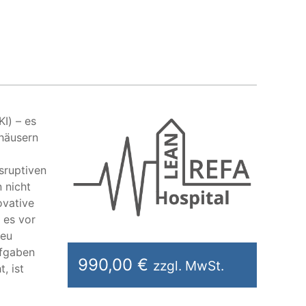
KI) – es
häusern
sruptiven
 nicht
ovative
 es vor
neu
ufgaben
990,00 €
zzgl. MwSt.
, ist