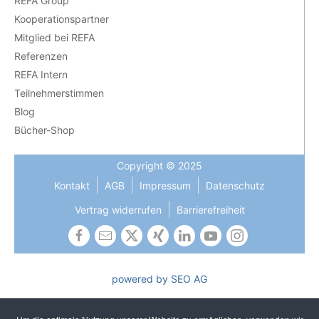
REFA Group
Kooperationspartner
Mitglied bei REFA
Referenzen
REFA Intern
Teilnehmerstimmen
Blog
Bücher-Shop
Copyright © 2025
Kontakt
AGB
Impressum
Datenschutz
Vertrag widerrufen
Barrierefreiheit
powered by SEO AG
Die Gleichbehandlung aller Geschlechter ist uns wichtig und
gehört zu unseren gelebten Kernwerten. In Texten verzichten