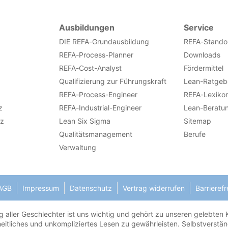
Ausbildungen
Service
DIE REFA-Grundausbildung
REFA-Stando
REFA-Process-Planner
Downloads
REFA-Cost-Analyst
Fördermittel
Qualifizierung zur Führungskraft
Lean-Ratgeb
REFA-Process-Engineer
REFA-Lexiko
z
REFA-Industrial-Engineer
Lean-Beratu
nz
Lean Six Sigma
Sitemap
Qualitätsmanagement
Berufe
Verwaltung
AGB
Impressum
Datenschutz
Vertrag widerrufen
Barrierefr
 aller Geschlechter ist uns wichtig und gehört zu unseren gelebten K
eitliches und unkompliziertes Lesen zu gewährleisten. Selbstverständ