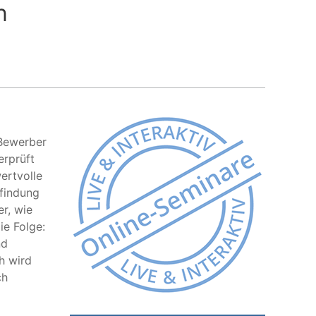
n
 Bewerber
erprüft
ertvolle
sfindung
er, wie
ie Folge:
nd
h wird
ch