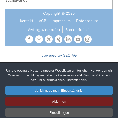
Bücher-Shop
Copyright © 2025
Kontakt
AGB
Impressum
Datenschutz
Vertrag widerrufen
Barrierefreiheit
powered by SEO AG
Die Gleichbehandlung aller Geschlechter ist uns wichtig und
gehört zu unseren gelebten Kernwerten. In Texten verzichten
Um die optimale Nutzung unserer Website zu ermöglichen, verwenden wir
wir auf sprachliches Gendern, um ein einheitliches und
Cookies. Um nicht gegen geltende Gesetze zu verstoßen, benötigen wir
unkompliziertes Lesen zu gewährleisten. Selbstverständlich
dazu Ihr ausdrückliches Einverständnis.
sprechen wir alle Geschlechter an.
Ja, ich gebe mein Einverständnis!
Ablehnen
Einstellungen