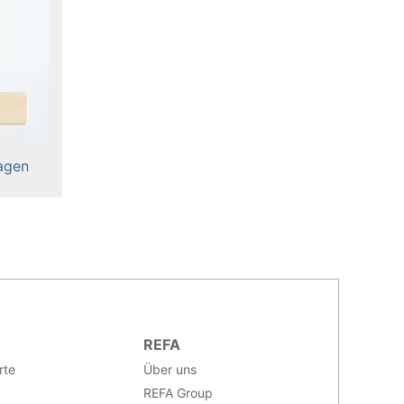
agen
REFA
rte
Über uns
REFA Group