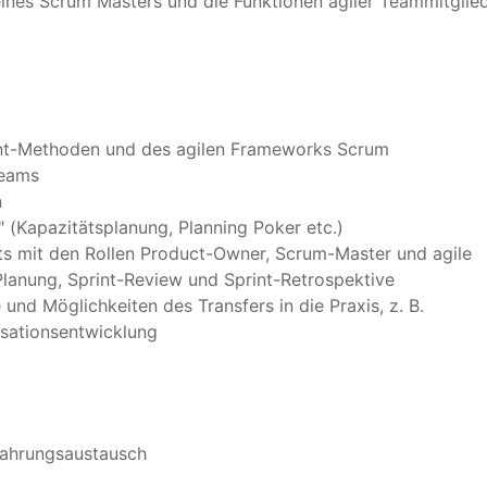
nes Scrum Masters und die Funktionen agiler Teammitglied
ent-Methoden und des agilen Frameworks Scrum
Teams
n
 (Kapazitätsplanung, Planning Poker etc.)
ts mit den Rollen Product-Owner, Scrum-Master und agile
lanung, Sprint-Review und Sprint-Retrospektive
nd Möglichkeiten des Transfers in die Praxis, z. B.
isationsentwicklung
fahrungsaustausch