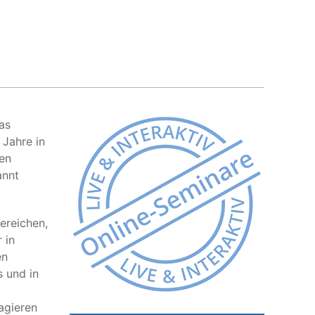
as
 Jahre in
ten
annt
ereichen,
 in
en
s und in
agieren