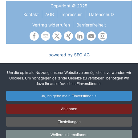
Copyright © 2025
Kontakt
AGB
Impressum
Datenschutz
Vertrag widerrufen
Barrierefreiheit
powered by SEO AG
Die Gleichbehandlung aller Geschlechter ist uns wichtig und
gehört zu unseren gelebten Kernwerten. In Texten verzichten
Um die optimale Nutzung unserer Website zu ermöglichen, verwenden wir
wir auf sprachliches Gendern, um ein einheitliches und
Cookies. Um nicht gegen geltende Gesetze zu verstoßen, benötigen wir
unkompliziertes Lesen zu gewährleisten. Selbstverständlich
dazu Ihr ausdrückliches Einverständnis.
sprechen wir alle Geschlechter an.
Ja, ich gebe mein Einverständnis!
Ablehnen
Einstellungen
Weitere Informationen