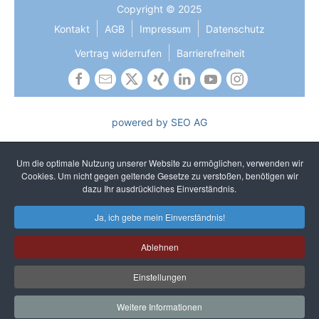
Copyright © 2025
Kontakt
AGB
Impressum
Datenschutz
Vertrag widerrufen
Barrierefreiheit
powered by SEO AG
Die Gleichbehandlung aller Geschlechter ist uns wichtig und
gehört zu unseren gelebten Kernwerten. In Texten verzichten
Um die optimale Nutzung unserer Website zu ermöglichen, verwenden wir
wir auf sprachliches Gendern, um ein einheitliches und
Cookies. Um nicht gegen geltende Gesetze zu verstoßen, benötigen wir
unkompliziertes Lesen zu gewährleisten. Selbstverständlich
dazu Ihr ausdrückliches Einverständnis.
sprechen wir alle Geschlechter an.
Ja, ich gebe mein Einverständnis!
Ablehnen
Einstellungen
Weitere Informationen