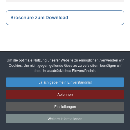
Broschüre zum Download
Um die optimale Nutzung unserer Website zu ermöglichen, verwenden wir
Cookies. Um nicht gegen geltende Gesetze zu verstoßen, benötigen wir
dazu Ihr ausdrückliches Einverständnis.
Ja, ich gebe mein Einverständnis!
Ablehnen
REFA AG
Einstellungen
Standort Darmstadt
Wittichstraße 2, 64295 Darmstadt
Weitere Informationen
Standort Dortmund
Emil-Figge-Str. 43, 44227 Dortmund