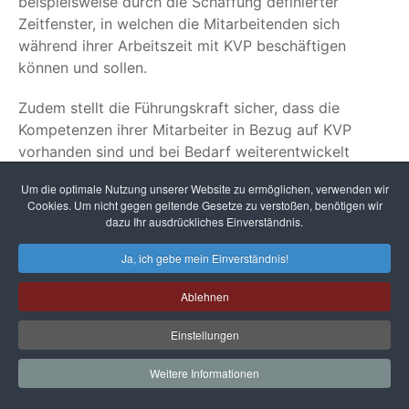
beispielsweise durch die Schaffung definierter
Zeitfenster, in welchen die Mitarbeitenden sich
während ihrer Arbeitszeit mit KVP beschäftigen
können und sollen.
Zudem stellt die Führungskraft sicher, dass die
Kompetenzen ihrer Mitarbeiter in Bezug auf KVP
vorhanden sind und bei Bedarf weiterentwickelt
werden. Das von der KVP-Gruppe erarbeitete
Um die optimale Nutzung unserer Website zu ermöglichen, verwenden wir
Ergebnis zur Problemlösung wird von der
Cookies. Um nicht gegen geltende Gesetze zu verstoßen, benötigen wir
zuständigen Führungskraft abgenommen und im
dazu Ihr ausdrückliches Einverständnis.
Lenkungskreis zur Genehmigung vorgelegt. Die
Ja, ich gebe mein Einverständnis!
Führungskräfte präsentieren den Stand ihrer KVP-
Projekte im Lenkungskreis, welcher Ergebnisse
Ablehnen
abnimmt und einfordert. Zudem berät er über
geeignete Methoden zum KVP und wirkt als
Einstellungen
Deeskalationsinstanz bei auftretenden
Schwierigkeiten. Beschlüsse zum KVP werden vom
Weitere Informationen
Lenkungskreis verabschiedet. Bild 6 fasst noch